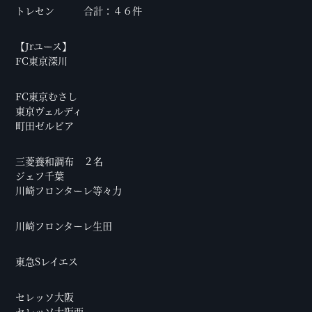
トレセン 合計：４６件
【Jrユース】
FC東京深川
FC東京むさし
東京ヴェルディ
町田ゼルビア
三菱養和調布 ２名
ジェフ千葉
川崎フロンターレ等々力
川崎フロンターレ生田
東急Sレイエス
セレッソ大阪
セレッソ大阪西